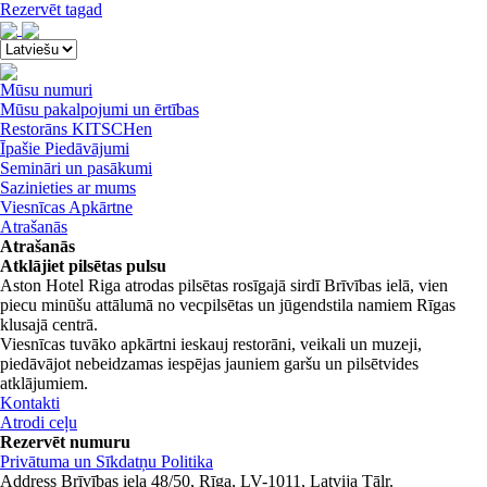
Menu
Rezervēt tagad
Close
menu
Mūsu numuri
Mūsu pakalpojumi un ērtības
Restorāns KITSCHen
Īpašie Piedāvājumi
Semināri un pasākumi
Sazinieties ar mums
Viesnīcas Apkārtne
Atrašanās
Atrašanās
Atklājiet pilsētas pulsu
Aston Hotel Riga atrodas pilsētas rosīgajā sirdī Brīvības ielā, vien
piecu minūšu attālumā no vecpilsētas un jūgendstila namiem Rīgas
klusajā centrā.
Viesnīcas tuvāko apkārtni ieskauj restorāni, veikali un muzeji,
piedāvājot nebeidzamas iespējas jauniem garšu un pilsētvides
atklājumiem.
Kontakti
Atrodi ceļu
Rezervēt numuru
Privātuma un Sīkdatņu Politika
Address
Brīvības iela 48/50, Rīga, LV-1011, Latvija
Tālr.